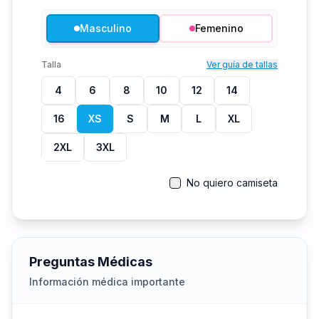
Masculino
Femenino
Talla
Ver guía de tallas
4
6
8
10
12
14
16
XS
S
M
L
XL
2XL
3XL
No quiero camiseta
Preguntas Médicas
Información médica importante