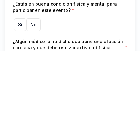
¿Estás en buena condición física y mental para
participar en este evento?
*
Sí
No
¿Algún médico le ha dicho que tiene una afección
cardiaca y que debe realizar actividad física
*
únicamente bajo supervisión medica?
¿Ha sentido dolor en el pecho cuando realiza
*
actividad física?
¿Algún miembro de la familia ha tenido muerte
*
súbita en reposo o EJERCICIO?