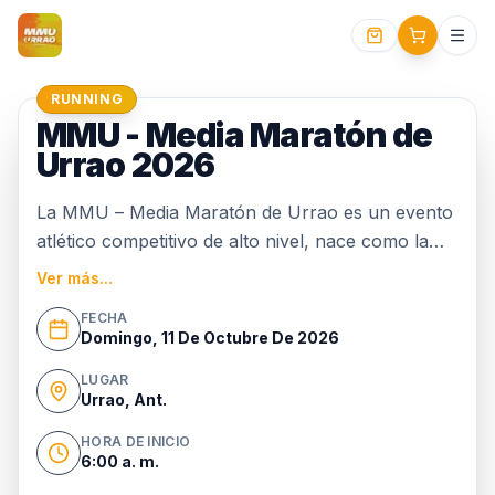
RUNNING
MMU - Media Maratón de
Urrao 2026
La MMU – Media Maratón de Urrao es un evento
atlético competitivo de alto nivel, nace como la
evaluación natural de la 15K Urrao, ahora
Ver más...
presentando una carrera de 21 kilómetros como
FECHA
su evento principal. Además, se añadirá una
Domingo, 11 De Octubre De 2026
distancia de 5 kilómetros para principiantes y
LUGAR
familias.
Urrao, Ant.
HORA DE INICIO
6:00 a. m.